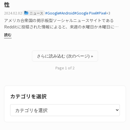
性
2024.02.02
ニュース
#Google
#Android
#Google Pixel
#Pixel
+3
アメリカ合衆国の掲示板型ソーシャルニュースサイトである
Redditに投稿された情報によると、来週の水曜日か木曜日に
「Android 15 Dev…
読む
さらに読み込む (次のページ) »
Page 1 of 2
カテゴリを選択