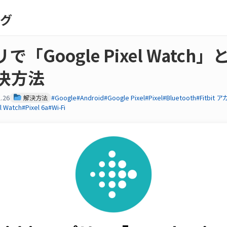
ログ
プリで「Google Pixel Watc
決方法
.26
解決方法
#Google
#Android
#Google Pixel
#Pixel
#Bluetooth
#Fitbit
l Watch
#Pixel 6a
#Wi-Fi