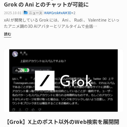
Grok の Ani とのチャットが可能に
2025.10.01
ニュース
#AI
#Grok
#xAI
#3D
+2
xAI が開発している Grok には、 Ani 、 Rudi 、 Valentine といっ
たアニメ調の3D AIアバターとリアルタイムで会話…
読む
【Grok】X上のポスト以外のWeb検索を展開開