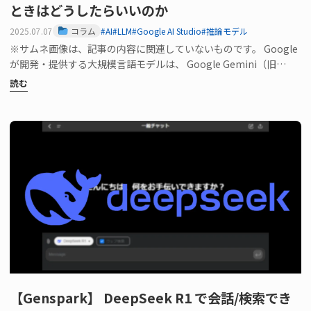
ときはどうしたらいいのか
2025.07.07
コラム
#AI
#LLM
#Google AI Studio
#推論モデル
※サムネ画像は、記事の内容に関連していないものです。 Google
が開発・提供する大規模言語モデルは、 Google Gemini（旧
Goog…
読む
【Genspark】 DeepSeek R1 で会話/検索でき