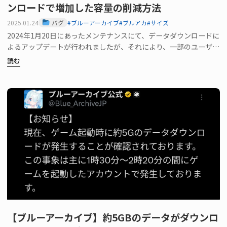
ンロードで増加した容量の削減方法
2025.01.24
バグ
#ブルーアーカイブ
#ブルアカ
#サイズ
2024年1月20日にあったメンテナンスにて、データダウンロードに
よるアップデートが行われましたが、それにより、一部のユーザー
の間でアプリサイズ…
読む
【ブルーアーカイブ】約5GBのデータがダウンロ