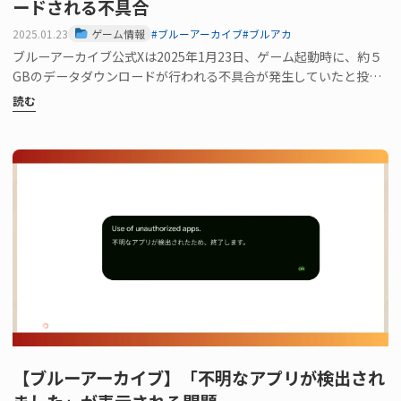
ードされる不具合
2025.01.23
ゲーム情報
#ブルーアーカイブ
#ブルアカ
ブルーアーカイブ公式Xは2025年1月23日、ゲーム起動時に、約５
GBのデータダウンロードが行われる不具合が発生していたと投稿
しました。 htt…
読む
【ブルーアーカイブ】「不明なアプリが検出され